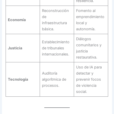
resiliencia.
Reconstrucción
Fomento al
de
emprendimiento
Economía
infraestructura
local y
básica.
autonomía.
Diálogos
Establecimiento
comunitarios y
Justicia
de tribunales
justicia
internacionales.
restaurativa.
Uso de IA para
Auditoría
detectar y
Tecnología
algorítmica de
prevenir focos
procesos.
de violencia
social.