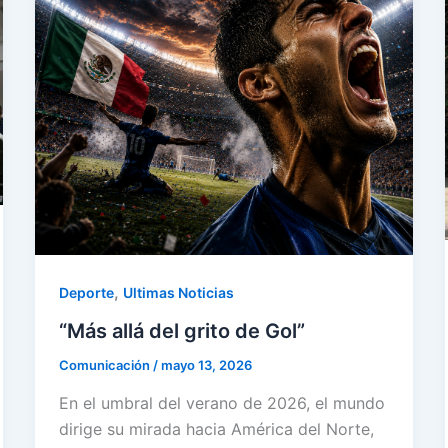
,
Deporte
Ultimas Noticias
“Más allá del grito de Gol”
Comunicación
/
mayo 13, 2026
En el umbral del verano de 2026, el mundo
dirige su mirada hacia América del Norte,