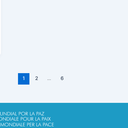
1
2
…
6