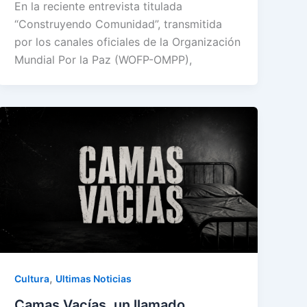
En la reciente entrevista titulada
“Construyendo Comunidad”, transmitida
por los canales oficiales de la Organización
Mundial Por la Paz (WOFP-OMPP),
,
Cultura
Ultimas Noticias
Camas Vacías, un llamado