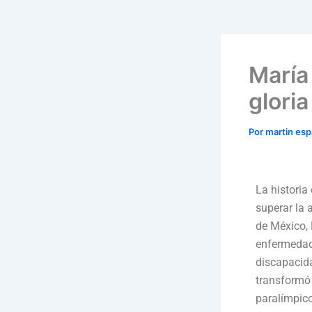
María
glori
Por
martin es
La historia
superar la 
de México, 
enfermedad 
discapacida
transformó 
paralímpico