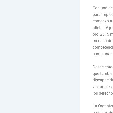
Con una det
paralímpico
comenzó a d
atleta: IV
oro; 2015 
medalla de 
competenci
como una de
Desde enton
que también
discapacida
visitado es
los derecho
La Organiza
hazañas dep