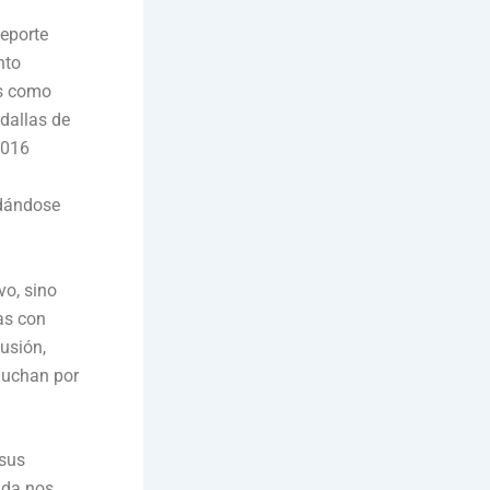
eporte
nto
os como
dallas de
2016
idándose
vo, sino
as con
usión,
luchan por
 sus
ida nos