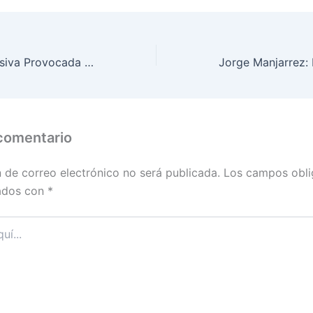
6ta Extinción Masiva Provocada por los Humanos
 comentario
n de correo electrónico no será publicada.
Los campos obli
ados con
*