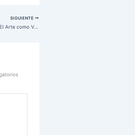
SIGUIENTE
Jorge Manjarrez: El Arte como Voz de Paz y Conciencia Social
gatorios