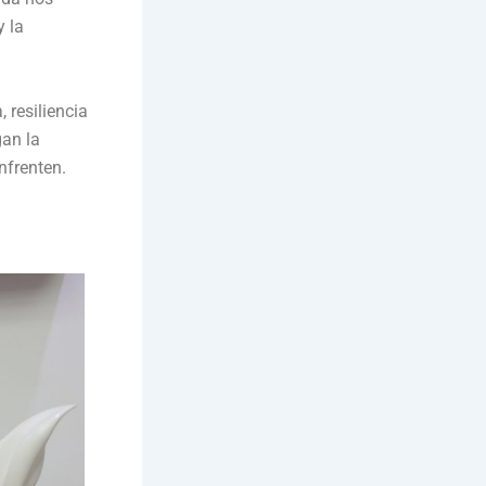
y la
 resiliencia
gan la
nfrenten.