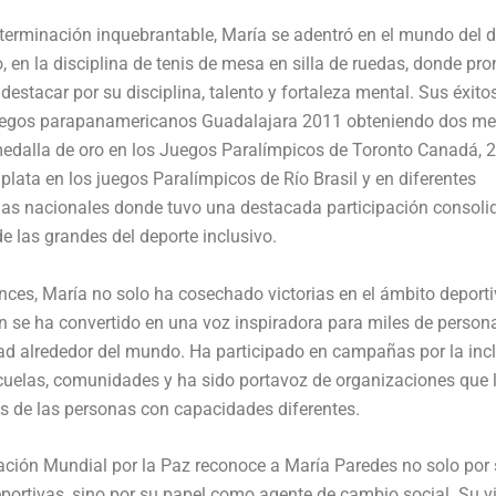
erminación inquebrantable, María se adentró en el mundo del d
, en la disciplina de tenis de mesa en silla de ruedas, donde pro
estacar por su disciplina, talento y fortaleza mental. Sus éxit
 juegos parapanamericanos Guadalajara 2011 obteniendo dos me
medalla de oro en los Juegos Paralímpicos de Toronto Canadá, 
plata en los juegos Paralímpicos de Río Brasil y en diferentes
as nacionales donde tuvo una destacada participación consol
 las grandes del deporte inclusivo.
ces, María no solo ha cosechado victorias en el ámbito deporti
 se ha convertido en una voz inspiradora para miles de person
d alrededor del mundo. Ha participado en campañas por la incl
cuelas, comunidades y ha sido portavoz de organizaciones que 
s de las personas con capacidades diferentes.
ción Mundial por la Paz reconoce a María Paredes no solo por
ortivas, sino por su papel como agente de cambio social. Su v