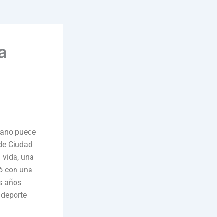
a
umano puede
 de Ciudad
 vida, una
jó con una
os años
 deporte